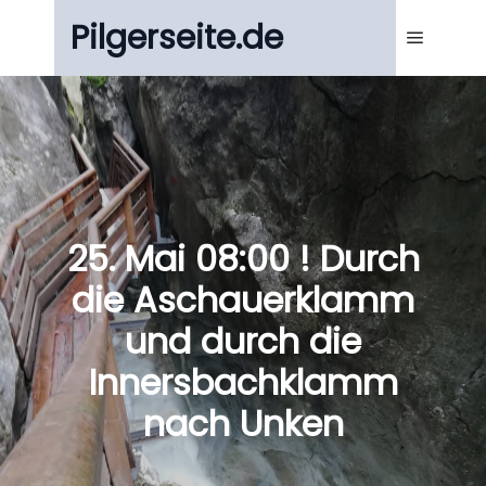
Pilgerseite.de
Main m
25. Mai 08:00 ! Durch
die Aschauerklamm
und durch die
Innersbachklamm
nach Unken